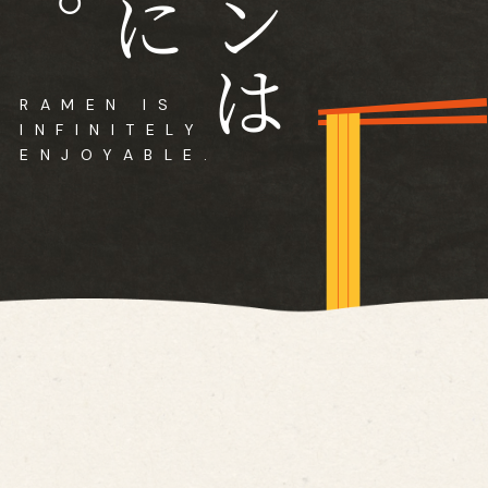
に
RAMEN IS
INFINITELY
ENJOYABLE.