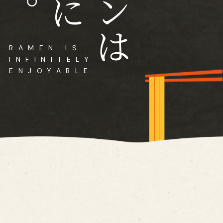
に
RAMEN IS
INFINITELY
ENJOYABLE.