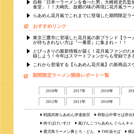
自称「日本一ラーメンを食べた男」大崎裕史氏監
食堂」！！大崎氏、故郷の味の再現に花月嵐ラー
らあめん花月嵐でこれまでに登場した期間限定ラ
おすすめリンク
東京三鷹市に登場した花月嵐の新ブランド【ラー
が待ちきれない方は『一番星』に集まれ～！！
とびっきりの最新情報が届く！花月嵐ファンのた
録しよう！今年はスマートフォンからも登録でき
これから登場する【らあめん花月嵐】の新商品ス
期間限定ラーメン開発レポート一覧
2018年
2017年
2016年
20
2012年
2011年
2010年
戦国武将らあめん伊達政宗
和歌山中華そば井出
肉そばけいすけ
嵐げんこつらあめん ぐらんキャ
鹿児島ラーメン豚とろ・どん
THE油そば
横