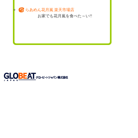
らあめん花月嵐 楽天市場店
お家でも花月嵐を食べた～い!!