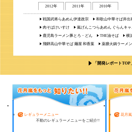
2012年
2011年
2010年
戦国武将らあめん伊達政宗
和歌山中華そば井出
肉そばけいすけ
嵐げんこつらあめん ぐらんキャ
鹿児島ラーメン豚とろ・どん
THE油そば
横
飛騨高山中華そば 麺屋 和香葉
薬膳火鍋ラーメ
「開発レポートTOP
レギュラーメニュー
花月嵐
不動のレギュラーメニューをご紹介!!