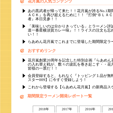
花月嵐の人気コンテンツ
あの黒武者が帰って来た！！花月嵐が誇るNo.1
ＡＣＫ』を再び超えるために！！『打倒“ＢＬＡＣ
者』本日見参！！
「美味しいのは分かりきっている」とラーメン評
道一番星横須賀カレー味』！！ライスの注文も忘
い！！
らあめん花月嵐でこれまでに登場した期間限定ラ
おすすめリンク
花月嵐創業20周年を記念した特別企画『らあめん
の入れ替え戦が、数々の波乱を巻き起こす・・花
皆様の一票だ！！
会員登録すると、もれなく『トッピング１品が無
スター009】に今すぐ登録しよう！
これから登場する【らあめん花月嵐】の新商品ス
期間限定ラーメン開発レポート一覧
2018年
2017年
2016年
20