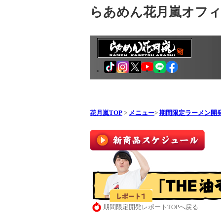
らあめん花月嵐オフ
花月嵐TOP
>
メニュー
>
期間限定ラーメン開
期間限定開発レポートTOPへ戻る