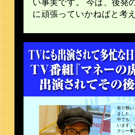
い事実です。 今は、後発
に頑張っていかねばと考
有り難い
ました。
中でも、
います。
クシー事