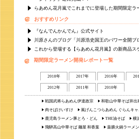
らあめん花月嵐でこれまでに登場した期間限定ラ
おすすめリンク
『なんでんかんでん』公式サイト
川原さんのブログ「川原浩史国王のパワー全開ブ
これから登場する【らあめん花月嵐】の新商品ス
期間限定ラーメン開発レポート一覧
2018年
2017年
2016年
20
2012年
2011年
2010年
戦国武将らあめん伊達政宗
和歌山中華そば井出
肉そばけいすけ
嵐げんこつらあめん ぐらんキャ
鹿児島ラーメン豚とろ・どん
THE油そば
横
飛騨高山中華そば 麺屋 和香葉
薬膳火鍋ラーメ