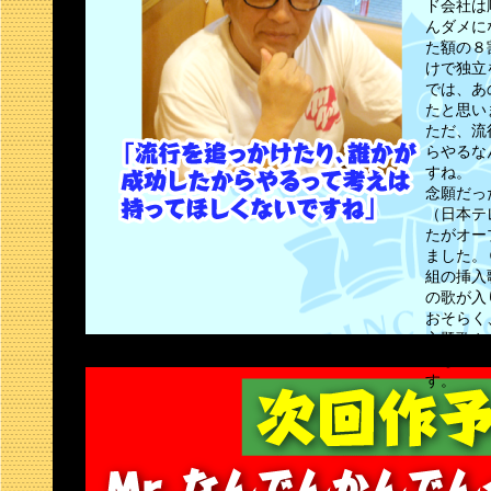
ド会社は
んダメに
た額の８
けで独立
では、あ
たと思い
ただ、流
らやるな
すね。
念願だっ
（日本テ
たがオー
ました。
組の挿入
の歌が入
おそらく
主題歌や
いないと
す。