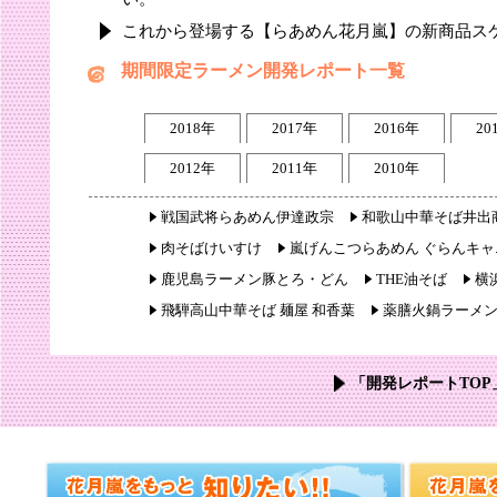
これから登場する【らあめん花月嵐】の新商品ス
期間限定ラーメン開発レポート一覧
2018年
2017年
2016年
20
2012年
2011年
2010年
戦国武将らあめん伊達政宗
和歌山中華そば井出
肉そばけいすけ
嵐げんこつらあめん ぐらんキャ
鹿児島ラーメン豚とろ・どん
THE油そば
横
飛騨高山中華そば 麺屋 和香葉
薬膳火鍋ラーメ
「開発レポートTOP