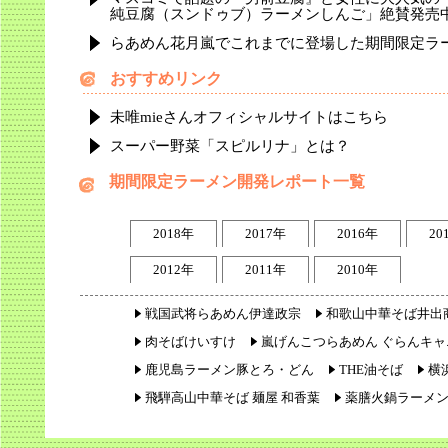
純豆腐（スンドゥブ）ラーメンしんご」絶賛発売中
らあめん花月嵐でこれまでに登場した期間限定ラ
おすすめリンク
未唯mieさんオフィシャルサイトはこちら
スーパー野菜「スピルリナ」とは？
期間限定ラーメン開発レポート一覧
2018年
2017年
2016年
20
2012年
2011年
2010年
戦国武将らあめん伊達政宗
和歌山中華そば井出
肉そばけいすけ
嵐げんこつらあめん ぐらんキャ
鹿児島ラーメン豚とろ・どん
THE油そば
横
飛騨高山中華そば 麺屋 和香葉
薬膳火鍋ラーメ