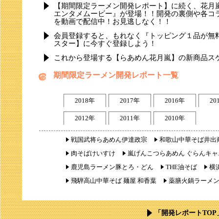
【期間限定ラーメン開発レポート】に続く、花月
エンタメムービー』が登場！！開発の裏側や各コ
を動画で配信中！お見逃しなく！！
会員登録すると、もれなく『トッピング１品が無
スター】に今すぐ登録しよう！
これから登場する【らあめん花月嵐】の新商品ス
期間限定ラーメン開発レポート一覧
2018年
2017年
2016年
20
2012年
2011年
2010年
戦国武将らあめん伊達政宗
和歌山中華そば井出
肉そばけいすけ
嵐げんこつらあめん ぐらんキャ
鹿児島ラーメン豚とろ・どん
THE油そば
横
飛騨高山中華そば 麺屋 和香葉
薬膳火鍋ラーメ
「開発レポートTOP