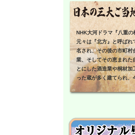
NHK大河ドラマ『八重
元々は『北方』と呼ばれ
名され、その後の市町村
業、そしてその恵まれた
とにした酒造業や桐材加
った蔵が多く建てられ、