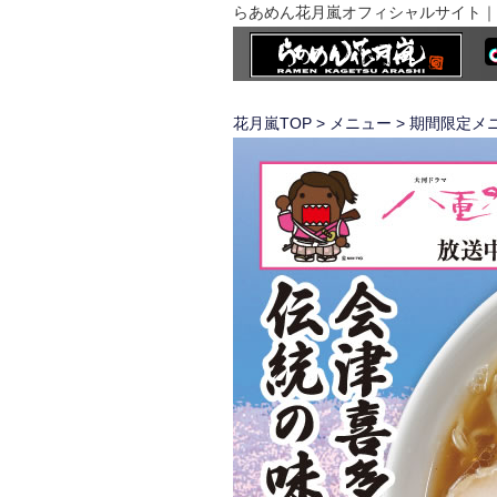
らあめん花月嵐オフィシャルサイト｜
花月嵐TOP
>
メニュー
>
期間限定メ