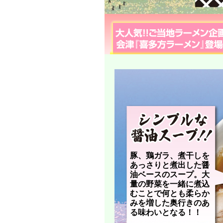
豚、鶏ガラ、煮干しを
あっさりと煮出した醤
油ベースのスープ。大
量の野菜を一緒に煮込
むことで何とも柔らか
みを増した奥行きのあ
る味わいとなる！！