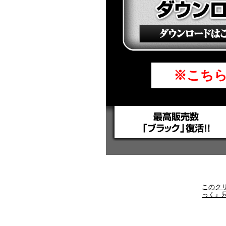
※こち
このク
っく』