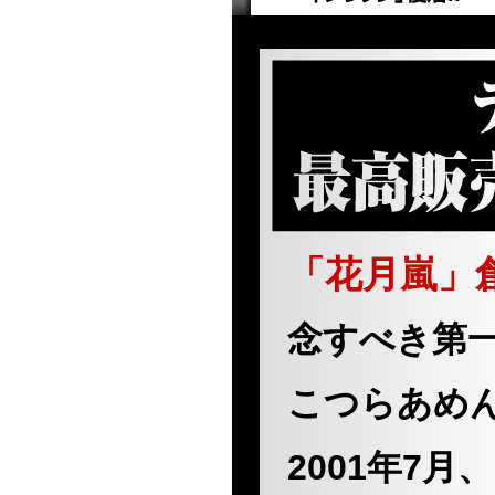
「花月嵐」
念すべき第
こつらあめ
2001年7