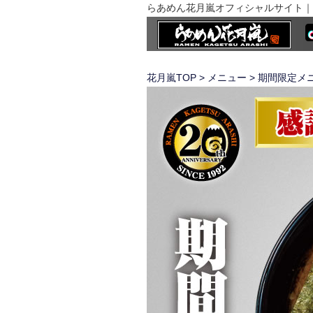
らあめん花月嵐オフィシャルサイト｜
花月嵐TOP
>
メニュー
>
期間限定メ