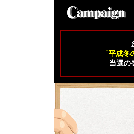
「平成冬
当選の