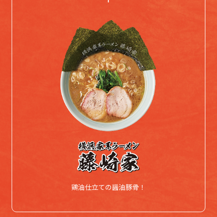
鶏油仕立ての醤油豚骨！