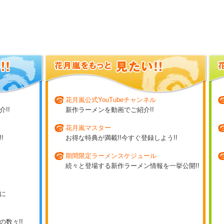
花月嵐公式YouTubeチャンネル
!!
新作ラーメンを動画でご紹介!!
花月嵐マスター
!
お得な特典が満載!!今すぐ登録しよう!!
期間限定ラーメンスケジュール
続々と登場する新作ラーメン情報を一挙公開!!
に
数々!!