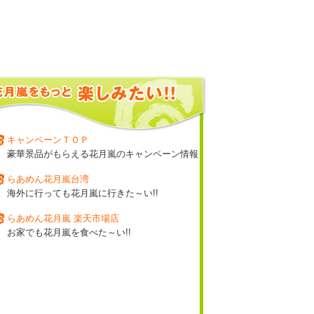
キャンペーンＴＯＰ
豪華景品がもらえる花月嵐のキャンペーン情報
らあめん花月嵐台湾
海外に行っても花月嵐に行きた～い!!
らあめん花月嵐 楽天市場店
お家でも花月嵐を食べた～い!!