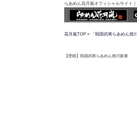
らあめん花月嵐オフィシャルサイト｜
花月嵐TOP
> 「戦国武将らあめん徳
【壁紙】戦国武将らあめん徳川家康