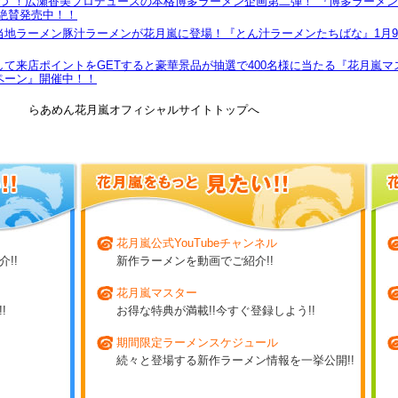
つ"！広瀬香美プロデュースの本格博多ラーメン企画第二弾！ 『博多ラーメ
絶賛発売中！！
当地ラーメン豚汁ラーメンが花月嵐に登場！『とん汁ラーメンたちばな』1月
て来店ポイントをGETすると豪華景品が抽選で400名様に当たる『花月嵐マ
ペーン』開催中！！
らあめん花月嵐オフィシャルサイトトップへ
花月嵐公式YouTubeチャンネル
!!
新作ラーメンを動画でご紹介!!
花月嵐マスター
!
お得な特典が満載!!今すぐ登録しよう!!
期間限定ラーメンスケジュール
続々と登場する新作ラーメン情報を一挙公開!!