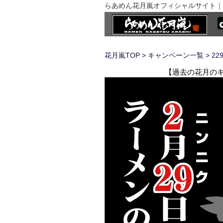
らあめん花月嵐オフィシャルサイト｜
花月嵐TOP
>
キャンペーン一覧
> 2
【過去の花月のキャ