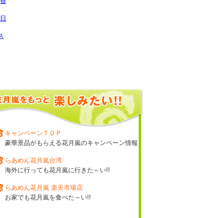
ン香
9日
ス
キャンペーンＴＯＰ
豪華景品がもらえる花月嵐のキャンペーン情報
らあめん花月嵐台湾
海外に行っても花月嵐に行きた～い!!
らあめん花月嵐 楽天市場店
お家でも花月嵐を食べた～い!!